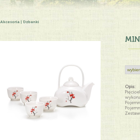
Akcesoria
|
Dzbanki
MI
Opis:
Pięcio
wykona
Pojemno
Pojemn
Zestaw