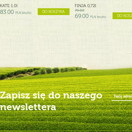
KATE 1.0l
FINJA 0,72l
83.00
79.00
DO KOSZYKA
PLN brutto
69.00
DO KOS
PLN brutto
Zapisz się do naszego
newslettera