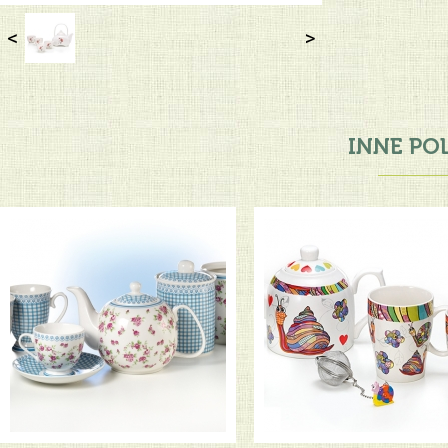
<
>
INNE PO