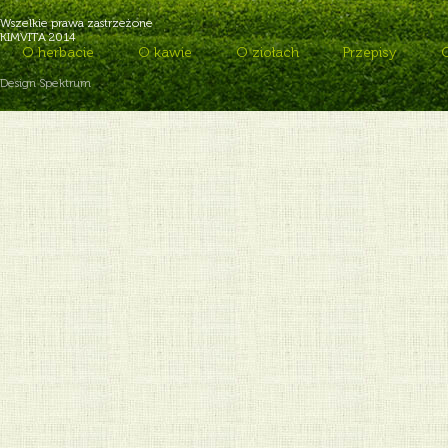
Wszelkie prawa zastrzeżone
KIMVITA 2014
O herbacie
O kawie
O ziołach
Przepisy
Design Spektrum