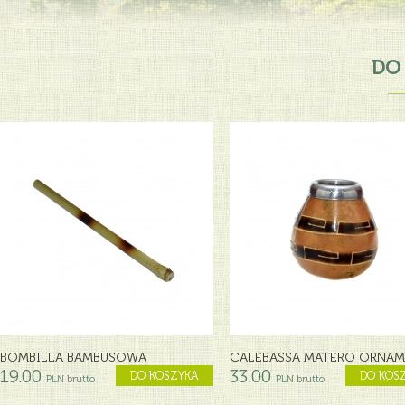
DO
BOMBILLA BAMBUSOWA
CALEBASSA MATERO ORNAMEN
19.00
33.00
DO KOSZYKA
DO KOS
PLN brutto
PLN brutto