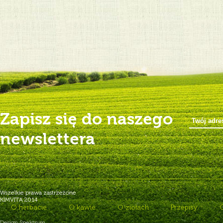
Zapisz się do naszego
newslettera
Wszelkie prawa zastrzeżone
KIMVITA 2014
O herbacie
O kawie
O ziołach
Przepisy
Design Spektrum