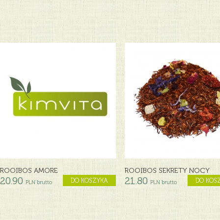
ROOIBOS AMORE
ROOIBOS SEKRETY NOCY
20.90
21.80
DO KOSZYKA
DO KOS
PLN brutto
PLN brutto