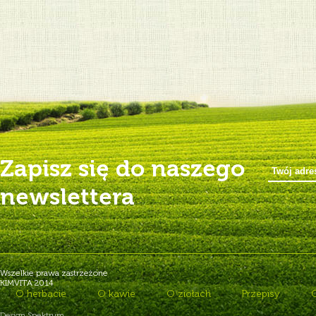
Zapisz się do naszego
newslettera
Wszelkie prawa zastrzeżone
KIMVITA 2014
O herbacie
O kawie
O ziołach
Przepisy
Design Spektrum