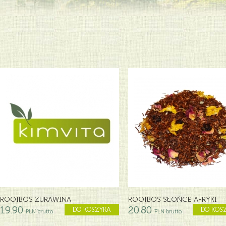
ROOIBOS ŻURAWINA
ROOIBOS SŁOŃCE AFRYKI
19.90
20.80
DO KOSZYKA
DO KOS
PLN brutto
PLN brutto