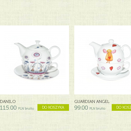
DANILO
GUARDIAN ANGEL
115.00
99.00
DO KOSZYKA
DO KOS
PLN brutto
PLN brutto