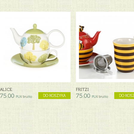
ALICE
FRITZI
75.00
75.00
DO KOSZYKA
DO KOS
PLN brutto
PLN brutto