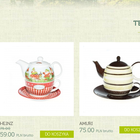
T
HEINZ
AMURI
75.00
75.00
DO KOS
PLN brutto
59.00
DO KOSZYKA
PLN brutto