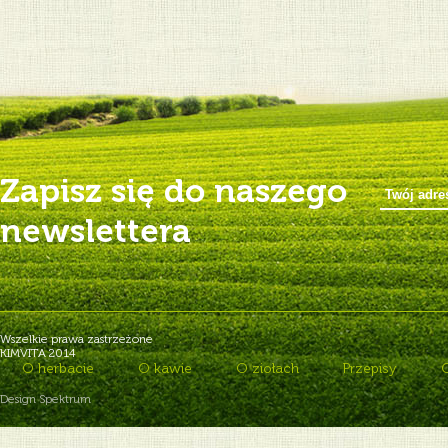
Zapisz się do naszego
newslettera
Wszelkie prawa zastrzeżone
KIMVITA 2014
O herbacie
O kawie
O ziołach
Przepisy
Design Spektrum