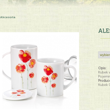
Akcesoria
ALE
Opis:
Kubek 
Pojemn
Produc
Kubek 