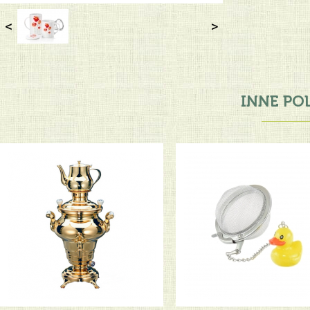
<
>
INNE PO