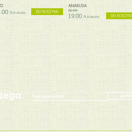
ED
ANAKUSA
.00
22.00
DO KOSZYKA
PLN brutto
19.00
DO KOSZYK
PLN brutto
D II
MS MALIBU
00
29.00
DO KOSZYK
PLN brutto
.00
DO KOSZYKA
PLN brutto
szego