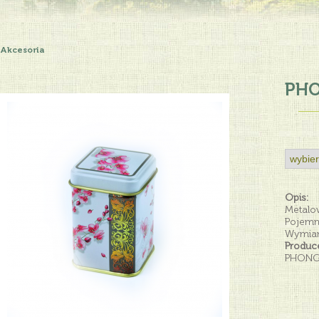
Akcesoria
PHO
Opis:
Metalo
Pojemn
Wymiar
Produce
PHONG