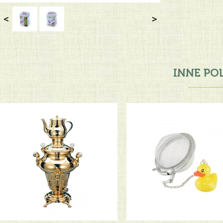
<
>
INNE PO