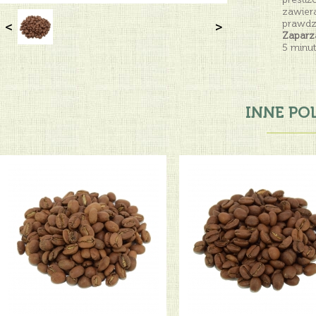
zawier
prawdz
<
>
Zaparz
5 minu
INNE PO