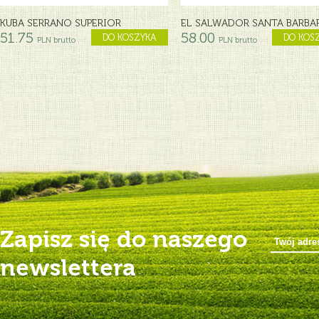
KUBA SERRANO SUPERIOR
EL SALWADOR SANTA BARBAR 
51.75
58.00
DO KOSZYKA
DO KOS
PLN brutto
PLN brutto
Zapisz się do naszego
newslettera