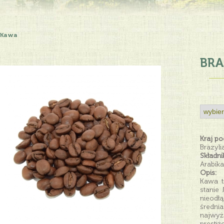
Kawa
BRA
Kraj p
Brazyli
Składnik
Arabik
Opis:
Kawa t
stanie 
nieodł
średni
najwyż
presti