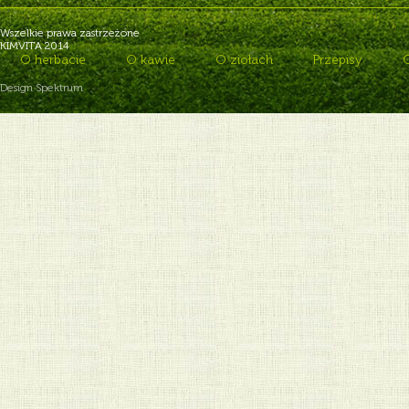
Wszelkie prawa zastrzeżone
KIMVITA 2014
O herbacie
O kawie
O ziołach
Przepisy
Design Spektrum