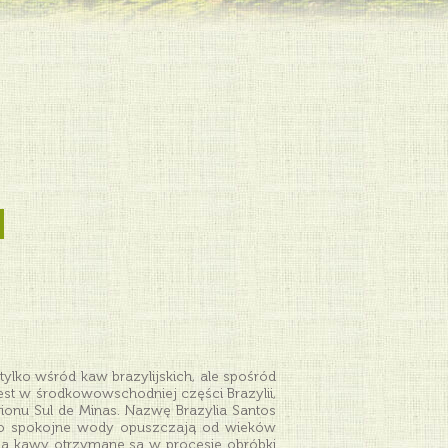
ylko wśród kaw brazylijskich, ale spośród
est w środkowowschodniej części Brazylii,
ionu Sul de Minas. Nazwę Brazylia Santos
ego spokojne wody opuszczają od wieków
rna kawy otrzymane są w procesie obróbki