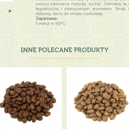
owocu kawowca metodą "suchą". Odmiana ta ch
łagodnością i intensywnym aromatem. Smak tej
>
zbliżony nieco do smaku czekolady.
Zaparzanie:
5 minut w 90ºC
INNE POLECANE PRODUKTY