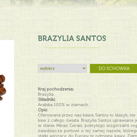
BRAZYLIA SANTOS
DO SCHOWKA
Kraj pochodzenia:
Brazylia.
Składniki:
Arabika 100% w ziarnach.
Opis:
Oferowana przez nas kawa Santos to klasyk, nie t
kaw z całego świata. Brazylia Santos uprawiana j
w stanie Minas Gerais, pokrytego wzgórzami reg
zawdzięcza portowi o tej samej nazwie, któr
statki wiozące do Europy tę odmianę kawy. Zia